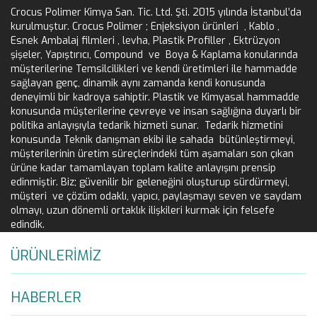
Crocus Polimer Kimya San. Tic. Ltd. Şti. 2015 yılında İstanbul’da
kurulmuştur. Crocus Polimer ; Enjeksiyon ürünleri , Kablo ,
Esnek Ambalaj filmleri , levha, Plastik Profiller , Ektrüzyon
şişeler, Yapıştırıcı, Compound ve Boya & Kaplama konularında
müşterilerine Temsilcilikleri ve kendi üretimleri ile hammadde
sağlayan genç, dinamik aynı zamanda kendi konusunda
deneyimli bir kadroya sahiptir. Plastik ve Kimyasal hammadde
konusunda müşterilerine çevreye ve insan sağlığına duyarlı bir
politika anlayışıyla tedarik hizmeti sunar. Tedarik hizmetini
konusunda Teknik danışman ekibi ile sahada bütünleştirmeyi,
müşterilerinin üretim süreçlerindeki tüm aşamaları son çıkan
ürüne kadar tamamlayan toplam kalite anlayışını prensip
edinmiştir. Biz; güvenilir bir geleneğini oluşturup sürdürmeyi,
müşteri ve çözüm odaklı, yapıcı, paylaşmayı seven ve saydam
olmayı, uzun dönemli ortaklık ilişkileri kurmak için felsefe
edindik.
ÜRÜNLERİMİZ
HABERLER