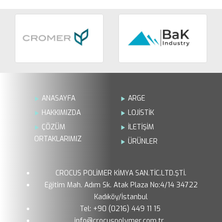
ANASAYFA
ARGE
HAKKIMIZDA
LOJİSTİK
ÇÖZÜM
İLETİŞİM
ORTAKLARIMIZ
ÜRÜNLER
CROCUS POLİMER KİMYA SAN.TİC.LTD.ŞTİ.
Eğitim Mah. Adım Sk. Atak Plaza No:4/14 34722
Kadıköy/İstanbul
Tel: +90 (0216) 449 11 15
info@crocuspolymer.com.tr